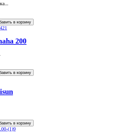
а...
maha 200
.
isun