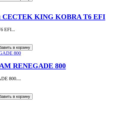
ом CECTEK KING KOBRA T6 EFI
 EFI...
-AM RENEGADE 800
E 800....