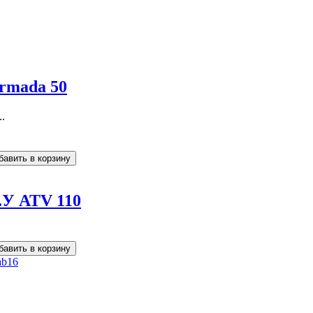
rmada 50
.
.У ATV 110