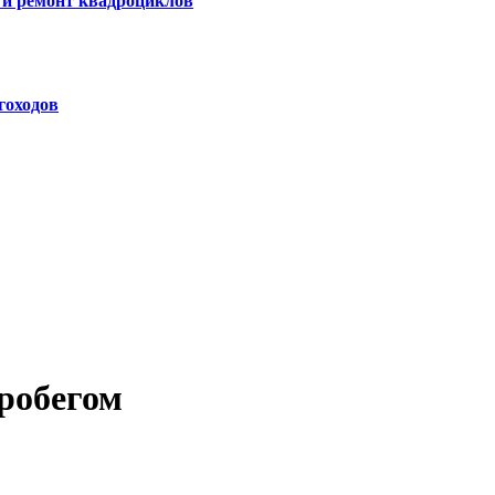
 и ремонт квадроциклов
гоходов
робегом