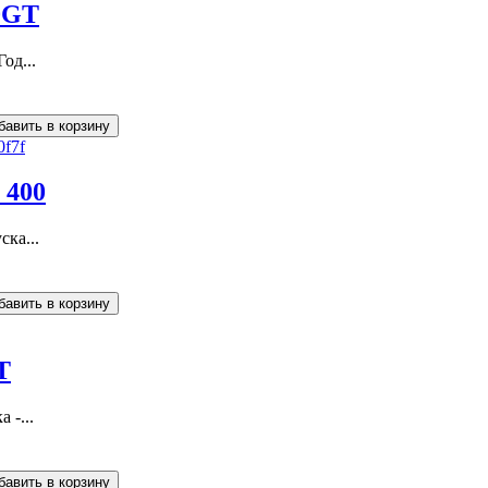
0GT
од...
 400
ска...
T
 -...