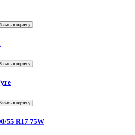
i
i
yre
190/55 R17 75W