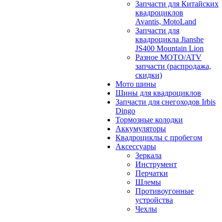
Запчасти для Китайских
квадроциклов
Avantis, MotoLand
Запчасти для
квадроцикла Jianshe
JS400 Mountain Lion
Разное МОТО/ATV
запчасти (распродажа,
скидки)
Мото шины
Шины для квадроциклов
Запчасти для снегоходов Irbis
Dingo
Тормозные колодки
Аккумуляторы
Квадроциклы с пробегом
Аксессуары
Зеркала
Инструмент
Перчатки
Шлемы
Противоугонные
устройства
Чехлы