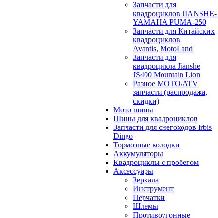
Запчасти для
квадроциклов JIANSHE-
YAMAHA PUMA-250
Запчасти для Китайских
квадроциклов
Avantis, MotoLand
Запчасти для
квадроцикла Jianshe
JS400 Mountain Lion
Разное МОТО/ATV
запчасти (распродажа,
скидки)
Мото шины
Шины для квадроциклов
Запчасти для снегоходов Irbis
Dingo
Тормозные колодки
Аккумуляторы
Квадроциклы с пробегом
Аксессуары
Зеркала
Инструмент
Перчатки
Шлемы
Противоугонные