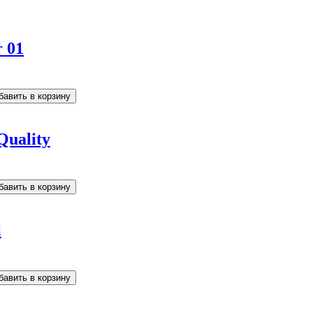
 01
Quality
i