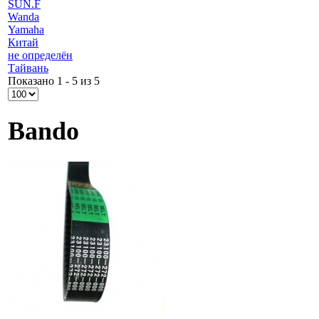
SUN.F
Wanda
Yamaha
Китай
не определён
Тайвань
Показано 1 - 5 из 5
Bando