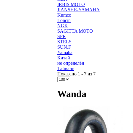
IRBIS MOTO
JIANSHE-YAMAHA
Kumco
Loncin
NGK
SAGITTA MOTO
SFR
STELS
SUN.F
Yamaha
Китай
не определён
Тайвань
Показано 1 - 7 из 7
Wanda