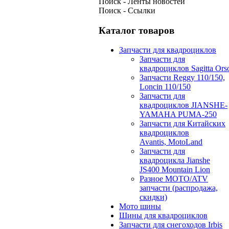
Поиск - Ленты новостей
Поиск - Ссылки
Каталог товаров
Запчасти для квадроциклов
Запчасти для
квадроциклов Sagitta Ors
Запчасти Reggy 110/150,
Loncin 110/150
Запчасти для
квадроциклов JIANSHE-
YAMAHA PUMA-250
Запчасти для Китайских
квадроциклов
Avantis, MotoLand
Запчасти для
квадроцикла Jianshe
JS400 Mountain Lion
Разное МОТО/ATV
запчасти (распродажа,
скидки)
Мото шины
Шины для квадроциклов
Запчасти для снегоходов Irbis