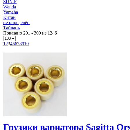
SUN.F
Wanda
Yamaha
Китай
не определён
Тайвань
Показано 201 - 300 из 1246
1
2
3
4
5
6
7
8
9
10
Грузики вариатора Sagitta Or