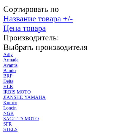
Сортировать по
Название товара +/-
Цена товара
Производитель:
Выбрать производителя
Adly
Armada
Avantis
Bando
BRP
Delta
HLK
IRBIS MOTO
JIANSHE-YAMAHA
Kumco
Loncin
NGK
SAGITTA MOTO
SFR
STELS