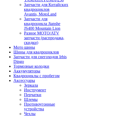
Запчасти для Китайских
квадроциклов
Avantis, MotoLand
Запчасти для
квадроцикла Jianshe
JS400 Mountain Lion
Разное МОТО/ATV
запчасти (распродажа,
скидки)
Мото шины
Шины для квадроциклов
Запчасти для снегоходов Irbis
Dingo
Тормозные колодки
Аккумуляторы
Квадроциклы с пробегом
Аксессуары
Зеркала
Инструмент
Перчатки
Шлемы
Противоугонные
устройства
Чехлы