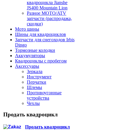
квадроцикла Jianshe
JS400 Mountain Lion
Разное МОТО/ATV
запчасти (распродажа,
скидки)
Мото шины
Шины для квадроциклов
Запчасти для снегоходов Irbis
Dingo
Тормозные колодки
Аккумуляторы
Квадроциклы с пробегом
Аксессуары
Зеркала
Инструмент
Перчатки
Шлемы
Противоугонные
устройства
Чехлы
Продать квадроцикл
Продать квадроцикл