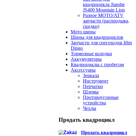
квадроцикла Jianshe
JS400 Mountain Lion
Разное МОТО/ATV
запчасти (распродажа,
скидки)
Мото шины
Шины для квадроциклов
Запчасти для снегоходов Irbis
Dingo
Тормозные колодки
Аккумуляторы
Квадроциклы с пробегом
Аксессуары
Зеркала
Инструмент
Перчатки
Шлемы
Противоугонные
устройства
Чехлы
Продать квадроцикл
Продать квадроцикл