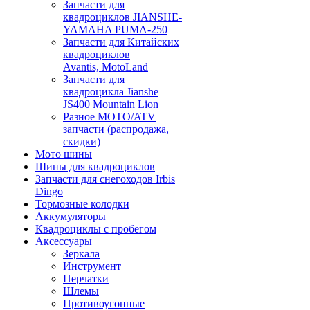
Запчасти для
квадроциклов JIANSHE-
YAMAHA PUMA-250
Запчасти для Китайских
квадроциклов
Avantis, MotoLand
Запчасти для
квадроцикла Jianshe
JS400 Mountain Lion
Разное МОТО/ATV
запчасти (распродажа,
скидки)
Мото шины
Шины для квадроциклов
Запчасти для снегоходов Irbis
Dingo
Тормозные колодки
Аккумуляторы
Квадроциклы с пробегом
Аксессуары
Зеркала
Инструмент
Перчатки
Шлемы
Противоугонные