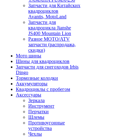
Запчасти для Китайских
квадроциклов
Avantis, MotoLand
Запчасти для
квадроцикла Jianshe
JS400 Mountain Lion
Разное МОТО/ATV
запчасти (распродажа,
скидки)
Мото шины
Шины для квадроциклов
Запчасти для снегоходов Irbis
Dingo
Тормозные колодки
Аккумуляторы
Квадроциклы с пробегом
Аксессуары
Зеркала
Инструмент
Перчатки
Шлемы
Противоугонные
устройства
Чехлы