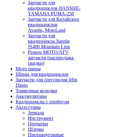
Запчасти для
квадроциклов JIANSHE-
YAMAHA PUMA-250
Запчасти для Китайских
квадроциклов
Avantis, MotoLand
Запчасти для
квадроцикла Jianshe
JS400 Mountain Lion
Разное МОТО/ATV
запчасти (распродажа,
скидки)
Мото шины
Шины для квадроциклов
Запчасти для снегоходов Irbis
Dingo
Тормозные колодки
Аккумуляторы
Квадроциклы с пробегом
Аксессуары
Зеркала
Инструмент
Перчатки
Шлемы
Противоугонные