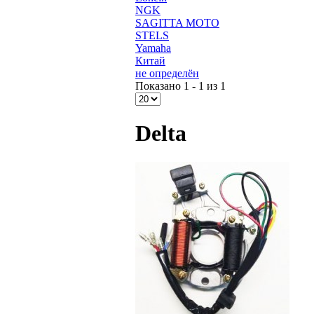
NGK
SAGITTA MOTO
STELS
Yamaha
Китай
не определён
Показано 1 - 1 из 1
Delta