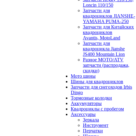
Loncin 110/150
Запчасти для
квадроциклов JIANSHE-
YAMAHA PUMA-250
Запчасти для Китайских
квадроциклов
Avantis, MotoLand
Запчасти для
квадроцикла Jianshe
JS400 Mountain Lion
Разное МОТО/ATV
запчасти (распродажа,
скидки)
Мото шины
Шины для квадроциклов
Запчасти для снегоходов Irbis
Dingo
Тормозные колодки
Аккумуляторы
Квадроциклы с пробегом
Аксессуары
Зеркала
Инструмент
Перчатки