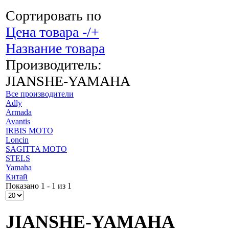
Сортировать по
Цена товара -/+
Название товара
Производитель:
JIANSHE-YAMAHA
Все производители
Adly
Armada
Avantis
IRBIS MOTO
Loncin
SAGITTA MOTO
STELS
Yamaha
Китай
Показано 1 - 1 из 1
JIANSHE-YAMAHA