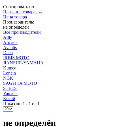
Сортировать по
Название товара +/-
Цена товара
Производитель:
не определён
Все производители
Adly
Armada
Avantis
Delta
IRBIS MOTO
JIANSHE-YAMAHA
Kumco
Loncin
NGK
SAGITTA MOTO
STELS
Yamaha
Китай
Показано 1 - 1 из 1
не определён