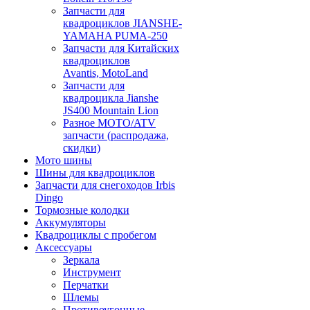
Запчасти для
квадроциклов JIANSHE-
YAMAHA PUMA-250
Запчасти для Китайских
квадроциклов
Avantis, MotoLand
Запчасти для
квадроцикла Jianshe
JS400 Mountain Lion
Разное МОТО/ATV
запчасти (распродажа,
скидки)
Мото шины
Шины для квадроциклов
Запчасти для снегоходов Irbis
Dingo
Тормозные колодки
Аккумуляторы
Квадроциклы с пробегом
Аксессуары
Зеркала
Инструмент
Перчатки
Шлемы
Противоугонные