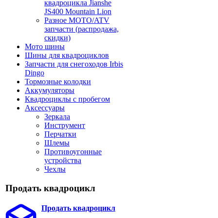
квадроцикла Jianshe
JS400 Mountain Lion
Разное МОТО/ATV
запчасти (распродажа,
скидки)
Мото шины
Шины для квадроциклов
Запчасти для снегоходов Irbis
Dingo
Тормозные колодки
Аккумуляторы
Квадроциклы с пробегом
Аксессуары
Зеркала
Инструмент
Перчатки
Шлемы
Противоугонные
устройства
Чехлы
Продать квадроцикл
Продать квадроцикл