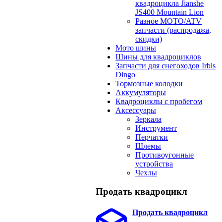
квадроцикла Jianshe
JS400 Mountain Lion
Разное МОТО/ATV
запчасти (распродажа,
скидки)
Мото шины
Шины для квадроциклов
Запчасти для снегоходов Irbis
Dingo
Тормозные колодки
Аккумуляторы
Квадроциклы с пробегом
Аксессуары
Зеркала
Инструмент
Перчатки
Шлемы
Противоугонные
устройства
Чехлы
Продать квадроцикл
Продать квадроцикл