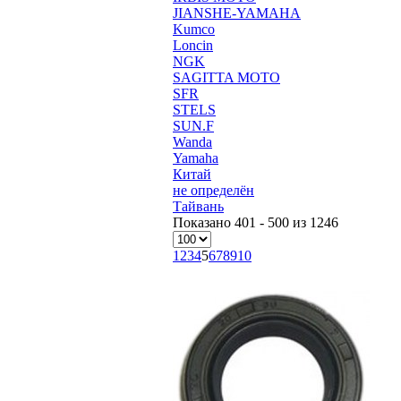
JIANSHE-YAMAHA
Kumco
Loncin
NGK
SAGITTA MOTO
SFR
STELS
SUN.F
Wanda
Yamaha
Китай
не определён
Тайвань
Показано 401 - 500 из 1246
1
2
3
4
5
6
7
8
9
10