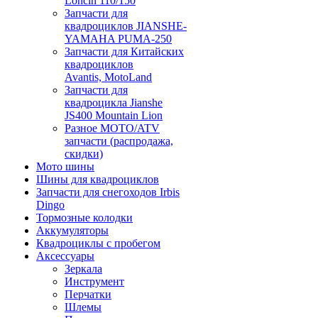
Loncin 110/150
Запчасти для
квадроциклов JIANSHE-
YAMAHA PUMA-250
Запчасти для Китайских
квадроциклов
Avantis, MotoLand
Запчасти для
квадроцикла Jianshe
JS400 Mountain Lion
Разное МОТО/ATV
запчасти (распродажа,
скидки)
Мото шины
Шины для квадроциклов
Запчасти для снегоходов Irbis
Dingo
Тормозные колодки
Аккумуляторы
Квадроциклы с пробегом
Аксессуары
Зеркала
Инструмент
Перчатки
Шлемы