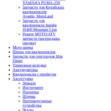
YAMAHA PUMA-250
Запчасти для Китайских
квадроциклов
Avantis, MotoLand
Запчасти для
квадроцикла Jianshe
JS400 Mountain Lion
Разное МОТО/ATV
запчасти (распродажа,
скидки)
Мото шины
Шины для квадроциклов
Запчасти для снегоходов Irbis
Dingo
Тормозные колодки
Аккумуляторы
Квадроциклы с пробегом
Аксессуары
Зеркала
Инструмент
Перчатки
Шлемы
Противоугонные
устройства
Чехлы