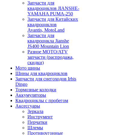
Запчасти для
квадроциклов JIANSHE-
YAMAHA PUMA-250
Запчасти для Китайских
квадроциклов
Avantis, MotoLand
Запчасти для
квадроцикла Jianshe
JS400 Mountain Lion
Разное МОТО/ATV
запчасти (распродажа,
скидки)
Мото шины
Шины для квадроциклов
Запчасти для снегоходов Irbis
Dingo
Тормозные колодки
Аккумуляторы
Квадроциклы с пробегом
Аксессуары
Зеркала
Инструмент
Перчатки
Шлемы
Противоугонные