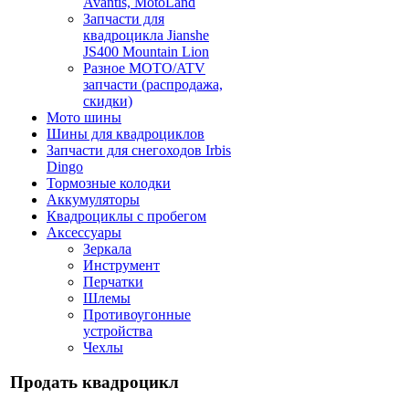
Avantis, MotoLand
Запчасти для
квадроцикла Jianshe
JS400 Mountain Lion
Разное МОТО/ATV
запчасти (распродажа,
скидки)
Мото шины
Шины для квадроциклов
Запчасти для снегоходов Irbis
Dingo
Тормозные колодки
Аккумуляторы
Квадроциклы с пробегом
Аксессуары
Зеркала
Инструмент
Перчатки
Шлемы
Противоугонные
устройства
Чехлы
Продать квадроцикл