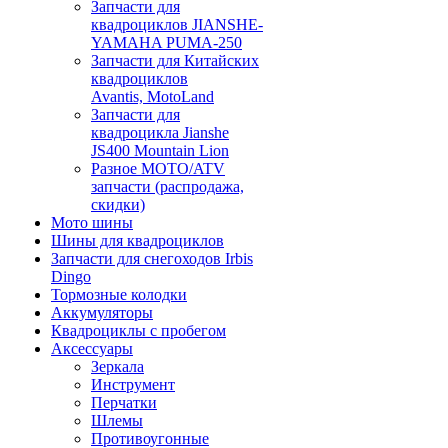
Запчасти для
квадроциклов JIANSHE-
YAMAHA PUMA-250
Запчасти для Китайских
квадроциклов
Avantis, MotoLand
Запчасти для
квадроцикла Jianshe
JS400 Mountain Lion
Разное МОТО/ATV
запчасти (распродажа,
скидки)
Мото шины
Шины для квадроциклов
Запчасти для снегоходов Irbis
Dingo
Тормозные колодки
Аккумуляторы
Квадроциклы с пробегом
Аксессуары
Зеркала
Инструмент
Перчатки
Шлемы
Противоугонные