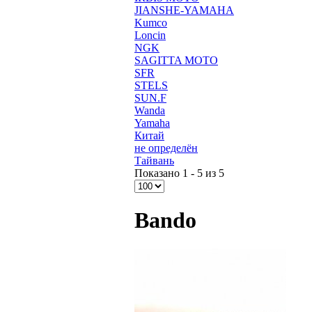
JIANSHE-YAMAHA
Kumco
Loncin
NGK
SAGITTA MOTO
SFR
STELS
SUN.F
Wanda
Yamaha
Китай
не определён
Тайвань
Показано 1 - 5 из 5
Bando