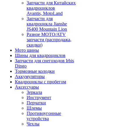
Запчасти для Китайских
квадроциклов
Avantis, MotoLand
Запчасти для
квадроцикла Jianshe
JS400 Mountain Lion
Разное МОТО/ATV
запчасти (распродажа,
скидки)
Мото шины
Шины для квадроциклов
Запчасти для снегоходов Irbis
Dingo
Тормозные колодки
Аккумуляторы
Квадроциклы с пробегом
Аксессуары
Зеркала
Инструмент
Перчатки
Шлемы
Противоугонные
устройства
Чехлы