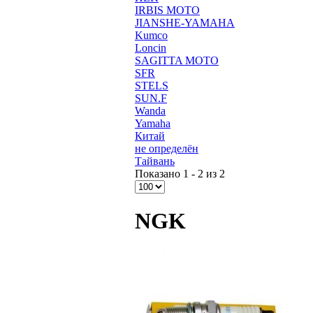
IRBIS MOTO
JIANSHE-YAMAHA
Kumco
Loncin
SAGITTA MOTO
SFR
STELS
SUN.F
Wanda
Yamaha
Китай
не определён
Тайвань
Показано 1 - 2 из 2
NGK