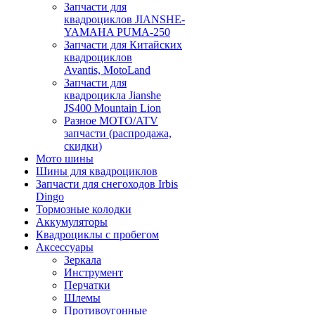
Запчасти для
квадроциклов JIANSHE-
YAMAHA PUMA-250
Запчасти для Китайских
квадроциклов
Avantis, MotoLand
Запчасти для
квадроцикла Jianshe
JS400 Mountain Lion
Разное МОТО/ATV
запчасти (распродажа,
скидки)
Мото шины
Шины для квадроциклов
Запчасти для снегоходов Irbis
Dingo
Тормозные колодки
Аккумуляторы
Квадроциклы с пробегом
Аксессуары
Зеркала
Инструмент
Перчатки
Шлемы
Противоугонные