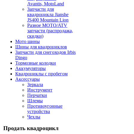
Avantis, MotoLand
Запчасти для
квадроцикла Jianshe
JS400 Mountain Lion
Разное МОТО/ATV
запчасти (распродажа,
скидки)
Мото шины
Шины для квадроциклов
Запчасти для снегоходов Irbis
Dingo
Тормозные колодки
Аккумуляторы
Квадроциклы с пробегом
Аксессуары
Зеркала
Инструмент
Перчатки
Шлемы
Противоугонные
устройства
Чехлы
Продать квадроцикл