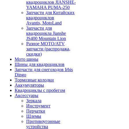
квадроциклов JIANSHE-
YAMAHA PUMA-250
Запчасти для Китайских
квадроциклов
Avantis, MotoLand
Запчасти для
квадроцикла Jianshe
JS400 Mountain Lion
Разное МОТО/ATV
запчасти (распродажа,
скидки)
Мото шины
Шины для квадроциклов
Запчасти для снегоходов Irbis
Dingo
Тормозные колодки
Аккумуляторы
Квадроциклы с пробегом
Аксессуары
Зеркала
Инструмент
Перчатки
Шлемы
Противоугонные
устройства