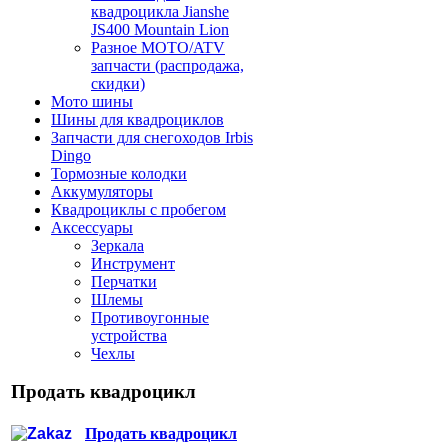
квадроцикла Jianshe
JS400 Mountain Lion
Разное МОТО/ATV
запчасти (распродажа,
скидки)
Мото шины
Шины для квадроциклов
Запчасти для снегоходов Irbis
Dingo
Тормозные колодки
Аккумуляторы
Квадроциклы с пробегом
Аксессуары
Зеркала
Инструмент
Перчатки
Шлемы
Противоугонные
устройства
Чехлы
Продать квадроцикл
Продать квадроцикл