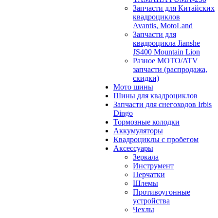
Запчасти для Китайских
квадроциклов
Avantis, MotoLand
Запчасти для
квадроцикла Jianshe
JS400 Mountain Lion
Разное МОТО/ATV
запчасти (распродажа,
скидки)
Мото шины
Шины для квадроциклов
Запчасти для снегоходов Irbis
Dingo
Тормозные колодки
Аккумуляторы
Квадроциклы с пробегом
Аксессуары
Зеркала
Инструмент
Перчатки
Шлемы
Противоугонные
устройства
Чехлы