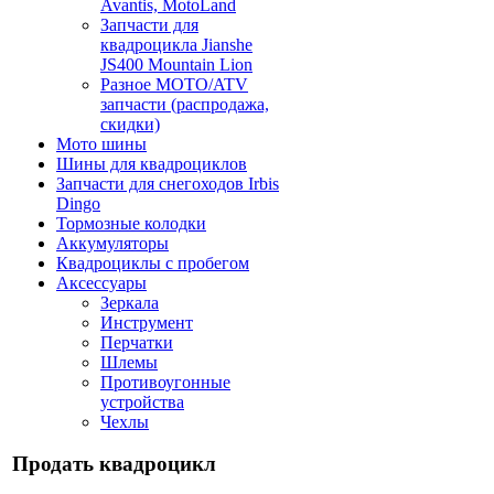
Avantis, MotoLand
Запчасти для
квадроцикла Jianshe
JS400 Mountain Lion
Разное МОТО/ATV
запчасти (распродажа,
скидки)
Мото шины
Шины для квадроциклов
Запчасти для снегоходов Irbis
Dingo
Тормозные колодки
Аккумуляторы
Квадроциклы с пробегом
Аксессуары
Зеркала
Инструмент
Перчатки
Шлемы
Противоугонные
устройства
Чехлы
Продать квадроцикл