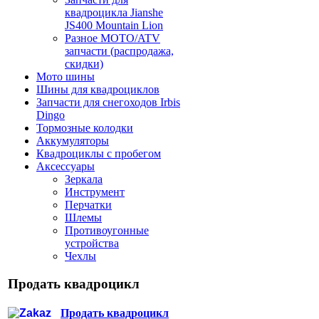
квадроцикла Jianshe
JS400 Mountain Lion
Разное МОТО/ATV
запчасти (распродажа,
скидки)
Мото шины
Шины для квадроциклов
Запчасти для снегоходов Irbis
Dingo
Тормозные колодки
Аккумуляторы
Квадроциклы с пробегом
Аксессуары
Зеркала
Инструмент
Перчатки
Шлемы
Противоугонные
устройства
Чехлы
Продать квадроцикл
Продать квадроцикл