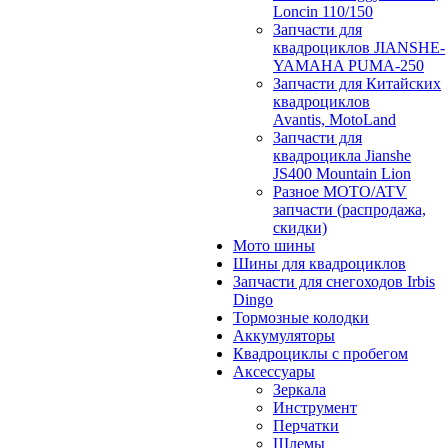
Loncin 110/150
Запчасти для
квадроциклов JIANSHE-
YAMAHA PUMA-250
Запчасти для Китайских
квадроциклов
Avantis, MotoLand
Запчасти для
квадроцикла Jianshe
JS400 Mountain Lion
Разное МОТО/ATV
запчасти (распродажа,
скидки)
Мото шины
Шины для квадроциклов
Запчасти для снегоходов Irbis
Dingo
Тормозные колодки
Аккумуляторы
Квадроциклы с пробегом
Аксессуары
Зеркала
Инструмент
Перчатки
Шлемы