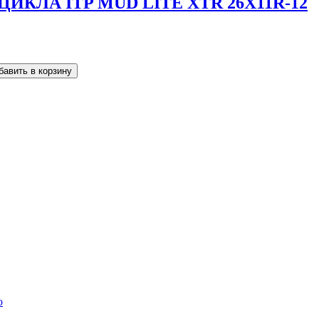
КЛА ITP MUD LITE XTR 26X11R-12
o