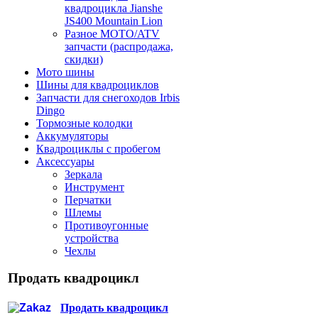
квадроцикла Jianshe
JS400 Mountain Lion
Разное МОТО/ATV
запчасти (распродажа,
скидки)
Мото шины
Шины для квадроциклов
Запчасти для снегоходов Irbis
Dingo
Тормозные колодки
Аккумуляторы
Квадроциклы с пробегом
Аксессуары
Зеркала
Инструмент
Перчатки
Шлемы
Противоугонные
устройства
Чехлы
Продать квадроцикл
Продать квадроцикл