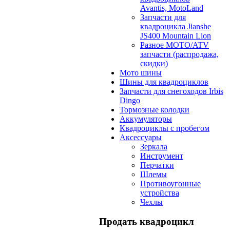
Avantis, MotoLand
Запчасти для
квадроцикла Jianshe
JS400 Mountain Lion
Разное МОТО/ATV
запчасти (распродажа,
скидки)
Мото шины
Шины для квадроциклов
Запчасти для снегоходов Irbis
Dingo
Тормозные колодки
Аккумуляторы
Квадроциклы с пробегом
Аксессуары
Зеркала
Инструмент
Перчатки
Шлемы
Противоугонные
устройства
Чехлы
Продать квадроцикл