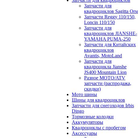
Запчасти для квадроциклов
Запчасти для
квадроциклов Sagitta Ors
Запчасти Reggy 110/150,
Loncin 110/150
Запчасти для
квадроциклов JIANSHE-
YAMAHA PUMA-250
Запчасти для Китайских
квадроциклов
Avantis, MotoLand
Запчасти для
квадроцикла Jianshe
JS400 Mountain Lion
Разное МОТО/ATV
запчасти (распродажа,
скидки)
Мото шины
Шины для квадроциклов
Запчасти для снегоходов Irbis
Dingo
Тормозные колодки
Аккумуляторы
Квадроциклы с пробегом
Аксессуары