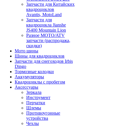
Запчасти для Китайских
квадроциклов
Avantis, MotoLand
Запчасти для
квадроцикла Jianshe
JS400 Mountain Lion
Разное МОТО/ATV
запчасти (распродажа,
скидки)
Мото шины
Шины для квадроциклов
Запчасти для снегоходов Irbis
Dingo
Тормозные колодки
Аккумуляторы
Квадроциклы с пробегом
Аксессуары
Зеркала
Инструмент
Перчатки
Шлемы
Противоугонные
устройства
Чехлы