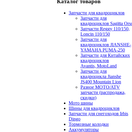
Каталог товаров
Запчасти для квадроциклов
Запчасти для
квадроциклов Sagitta Ors
Запчасти Reggy 110/150,
Loncin 110/150
Запчасти для
квадроциклов JIANSHE-
YAMAHA PUMA-250
Запчасти для Китайских
квадроциклов
Avantis, MotoLand
Запчасти для
квадроцикла Jianshe
JS400 Mountain Lion
Разное МОТО/ATV
запчасти (распродажа,
скидки)
Мото шины
Шины для квадроциклов
Запчасти для снегоходов Irbis
Dingo
Тормозные колодки
Аккумуляторы