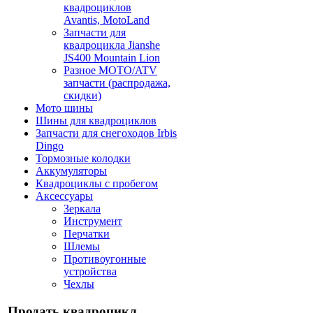
квадроциклов
Avantis, MotoLand
Запчасти для
квадроцикла Jianshe
JS400 Mountain Lion
Разное МОТО/ATV
запчасти (распродажа,
скидки)
Мото шины
Шины для квадроциклов
Запчасти для снегоходов Irbis
Dingo
Тормозные колодки
Аккумуляторы
Квадроциклы с пробегом
Аксессуары
Зеркала
Инструмент
Перчатки
Шлемы
Противоугонные
устройства
Чехлы
Продать квадроцикл