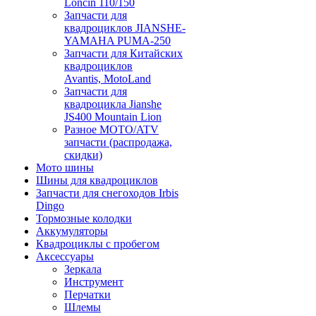
Loncin 110/150
Запчасти для
квадроциклов JIANSHE-
YAMAHA PUMA-250
Запчасти для Китайских
квадроциклов
Avantis, MotoLand
Запчасти для
квадроцикла Jianshe
JS400 Mountain Lion
Разное МОТО/ATV
запчасти (распродажа,
скидки)
Мото шины
Шины для квадроциклов
Запчасти для снегоходов Irbis
Dingo
Тормозные колодки
Аккумуляторы
Квадроциклы с пробегом
Аксессуары
Зеркала
Инструмент
Перчатки
Шлемы