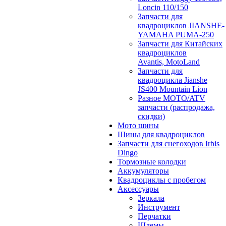
Loncin 110/150
Запчасти для
квадроциклов JIANSHE-
YAMAHA PUMA-250
Запчасти для Китайских
квадроциклов
Avantis, MotoLand
Запчасти для
квадроцикла Jianshe
JS400 Mountain Lion
Разное МОТО/ATV
запчасти (распродажа,
скидки)
Мото шины
Шины для квадроциклов
Запчасти для снегоходов Irbis
Dingo
Тормозные колодки
Аккумуляторы
Квадроциклы с пробегом
Аксессуары
Зеркала
Инструмент
Перчатки
Шлемы