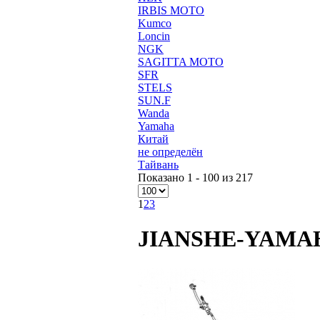
IRBIS MOTO
Kumco
Loncin
NGK
SAGITTA MOTO
SFR
STELS
SUN.F
Wanda
Yamaha
Китай
не определён
Тайвань
Показано 1 - 100 из 217
1
2
3
JIANSHE-YAMA