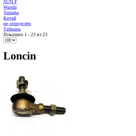
SUN.F
Wanda
Yamaha
Китай
не определён
Тайвань
Показано 1 - 23 из 23
Loncin