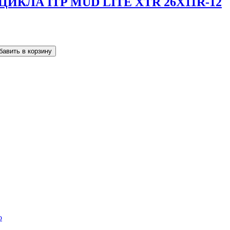
КЛА ITP MUD LITE XTR 26X11R-12
o