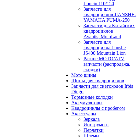
Loncin 110/150
Запчасти для
квадроциклов JIANSHE-
YAMAHA PUMA-250
Запчасти для Китайских
квадроциклов
Avantis, MotoLand
Запчасти для
квадроцикла Jianshe
JS400 Mountain Lion
Разное МОТО/ATV
запчасти (распродажа,
скидки)
Мото шины
Шины для квадроциклов
Запчасти для снегоходов Irbis
Dingo
Тормозные колодки
Аккумуляторы
Квадроциклы с пробегом
Аксессуары
Зеркала
Инструмент
Перчатки
Шлемы