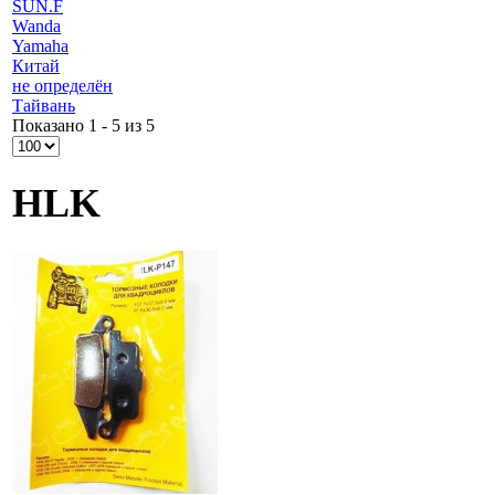
SUN.F
Wanda
Yamaha
Китай
не определён
Тайвань
Показано 1 - 5 из 5
HLK