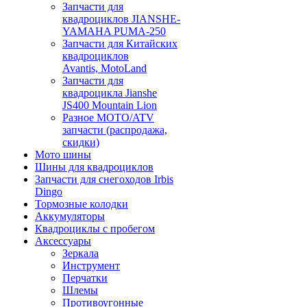
Запчасти для
квадроциклов JIANSHE-
YAMAHA PUMA-250
Запчасти для Китайских
квадроциклов
Avantis, MotoLand
Запчасти для
квадроцикла Jianshe
JS400 Mountain Lion
Разное МОТО/ATV
запчасти (распродажа,
скидки)
Мото шины
Шины для квадроциклов
Запчасти для снегоходов Irbis
Dingo
Тормозные колодки
Аккумуляторы
Квадроциклы с пробегом
Аксессуары
Зеркала
Инструмент
Перчатки
Шлемы
Противоугонные