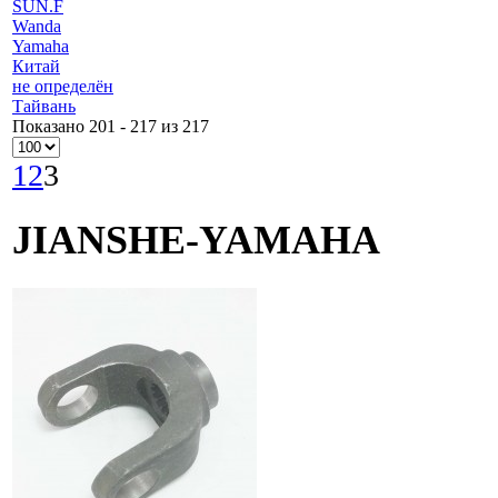
SUN.F
Wanda
Yamaha
Китай
не определён
Тайвань
Показано 201 - 217 из 217
1
2
3
JIANSHE-YAMAHA