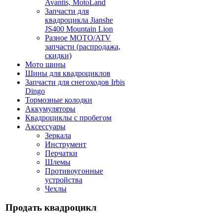
Avantis, MotoLand
Запчасти для
квадроцикла Jianshe
JS400 Mountain Lion
Разное МОТО/ATV
запчасти (распродажа,
скидки)
Мото шины
Шины для квадроциклов
Запчасти для снегоходов Irbis
Dingo
Тормозные колодки
Аккумуляторы
Квадроциклы с пробегом
Аксессуары
Зеркала
Инструмент
Перчатки
Шлемы
Противоугонные
устройства
Чехлы
Продать квадроцикл