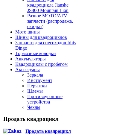
квадроцикла Jianshe
JS400 Mountain Lion
Разное МОТО/ATV
запчасти (распродажа,
скидки)
Мото шины
Шины для квадроциклов
Запчасти для снегоходов Irbis
Dingo
Тормозные колодки
Аккумуляторы
Квадроциклы с пробегом
Аксессуары
Зеркала
Инструмент
Перчатки
Шлемы
Противоугонные
устройства
Чехлы
Продать квадроцикл
Продать квадроцикл